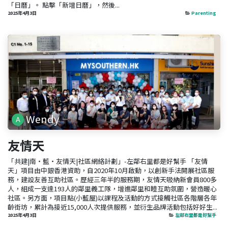
「日曆」。 點擊「新增日曆」，然後...
2025年4月3日
Parenting
Wendy
友情天
「共建|南‧藍‧友情天|社區網絡計劃」-左鄰右里都是好幫手 「友情
天」項目由中銀香港資助，自2020年10月啟動，以創新手法開展社區服
務，建設友善互助社區。歷經三年半的服務期，友情天吸納新會員800多
人，組成一支達193人的鄰里義工隊，增進鄰里和睦互助氛圍，營造暖心
社區。另方面，項目點(小藍屋)以課程及活動的方式接觸社區各階層各年
齡街坊，累計為接近15,000人次提供服務，並衍生品牌活動包括好好生...
2025年4月3日
左鄰右里都是好幫手