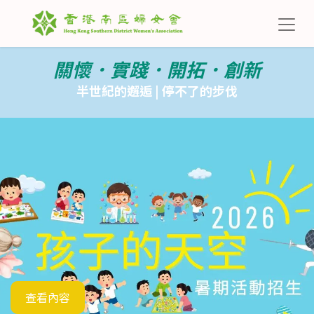
關懷．實踐．開拓．創新
半世紀的邂逅 | 停不了的步伐
查看內容